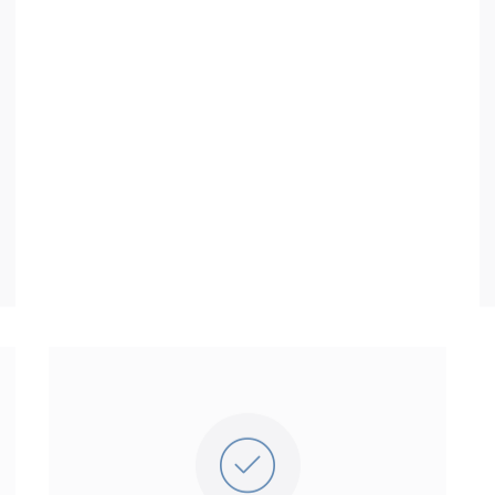
Rédiger
un compte-rendu succinct de la
réunion annuelle.