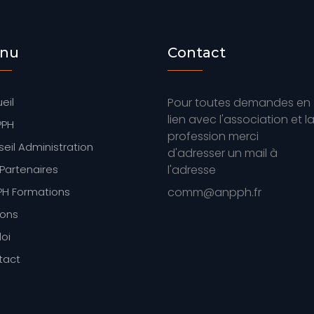
nu
Contact
eil
Pour toutes demandes en
lien avec l'association et l
PPH
profession merci
eil Administration
d'adresser un mail à
Partenaires
l'adresse
H Formations
comm@anpph.fr
ions
oi
tact