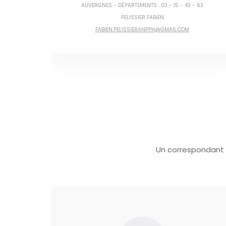
 63
RHÔNE-ALPES - DÉPARTEMENT : 01 – 07 – 26 – 38 – 42 – 69 –
73 – 74
PAS DE CORRESPONDANT DE RÉGION
, SI VOUS ÊTES
INTÉRESSÉS CONTACTER LE COORDONNATEUR DES RÉGIONS :
COORDONNATEURREGION@ANPPH.FR
Un correspondant 