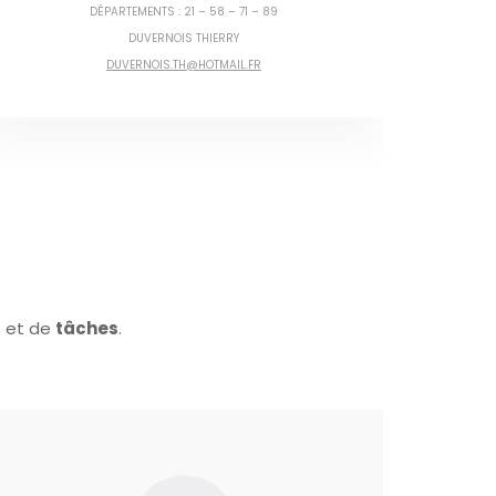
DÉPARTEMENTS : 25 – 39 – 70 – 90
PAS DE CORRESPONDANT DE RÉGION
, SI VOUS ÊTES
INTÉRESSÉS CONTACTER LE COORDONNATEUR DES RÉGIONS :
COORDONNATEURREGION@ANPPH.FR
s
et de
tâches
.